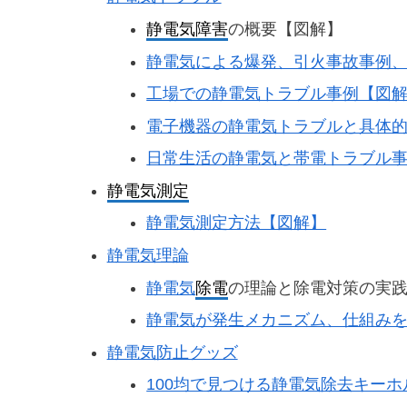
静電気障害
の概要【図解】
静電気による爆発、引火事故事例
工場での静電気トラブル事例【図
電子機器の静電気トラブルと具体
日常生活の静電気と帯電トラブル
静電気測定
静電気測定方法【図解】
静電気理論
静電気
除電
の理論と除電対策の実
静電気が発生メカニズム、仕組み
静電気防止グッズ
100均で見つける静電気除去キー