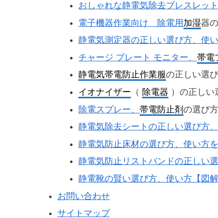
おしゃれな静電気除去ブレスレッ
電子機器作業向け 除電用
加湿
器
静電気測定器の正しい選び方、使
チャージ プレート モニター、
帯電
静電気帯電防止作業服
の正しい選
イオナイザー
（
除電器
）の正しい
除電スプレー、
帯電防止剤
の選び
静電気除去シートの正しい選び方
静電気防止床材の選び方、使い方
静電気防止リストバンドの正しい
静電靴の賢い選び方、使い方【図
お問い合わせ
サイトマップ