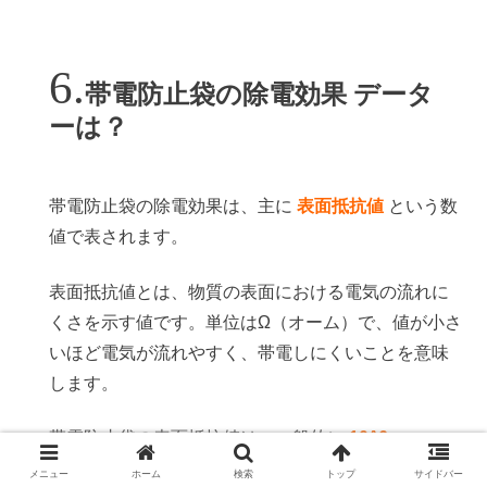
帯電防止袋の除電効果 データ
ーは？
帯電防止袋の除電効果は、主に
表面抵抗値
という数
値で表されます。
表面抵抗値とは、物質の表面における電気の流れに
くさを示す値です。単位はΩ（オーム）で、値が小さ
いほど電気が流れやすく、帯電しにくいことを意味
します。
帯電防止袋の表面抵抗値は、一般的に
10^6～
10^11Ω
程度です。
メニュー
ホーム
検索
トップ
サイドバー