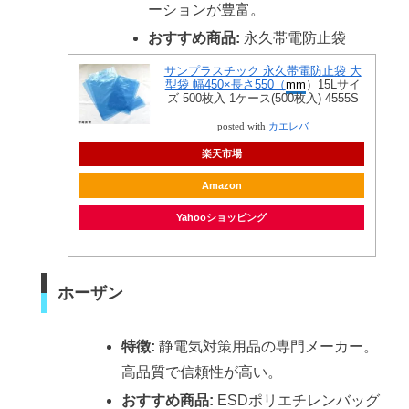
ーションが豊富。
おすすめ商品:
永久帯電防止袋
サンプラスチック 永久帯電防止袋 大
型袋 幅450×長さ550（
mm
）15Lサイ
ズ 500枚入 1ケース(500枚入) 4555S
posted with
カエレバ
楽天市場
Amazon
Yahooショッピング
ホーザン
特徴:
静電気対策用品の専門メーカー。
高品質で信頼性が高い。
おすすめ商品:
ESDポリエチレンバッグ