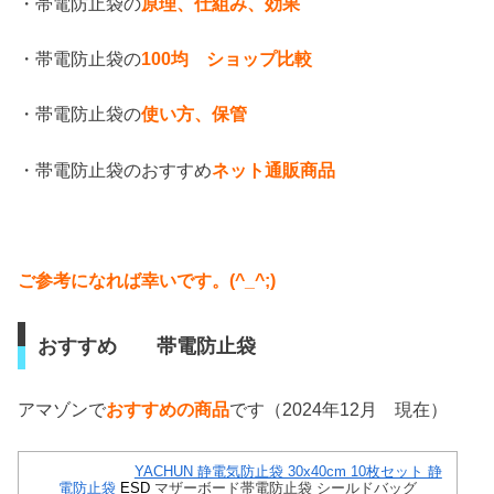
・帯電防止袋の
原理、仕組み、効果
・帯電防止袋の
100均 ショップ比較
・帯電防止袋の
使い方、保管
・帯電防止袋のおすすめ
ネット通販商品
ご参考になれば幸いです。(^_^;)
おすすめ 帯電防止袋
アマゾンで
おすすめの商品
です（2024年12月 現在）
YACHUN 静電気防止袋 30x40cm 10枚セット 静
電防止袋
ESD
マザーボード帯電防止袋 シールドバッグ