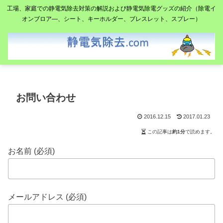
工場、家庭での静電気除去対策の解説および静電気除電グッズの紹介（除電イ
オンブロア―、シート、キーホルダー、ブレスレット、スプレー）
お問い合わせ
2016.12.15
2017.01.23
この記事は
約1分
で読めます。
お名前 (必須)
メールアドレス (必須)