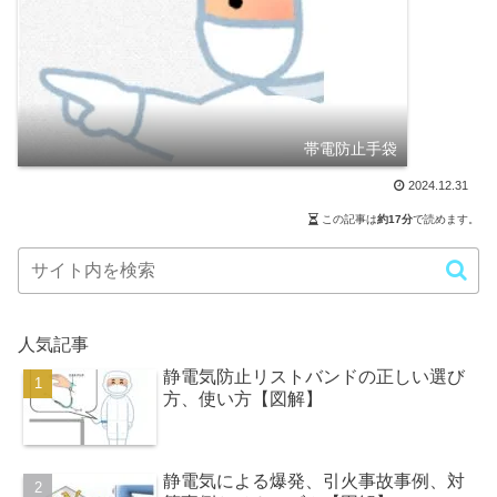
帯電防止手袋
2024.12.31
この記事は
約17分
で読めます。
人気記事
静電気防止リストバンドの正しい選び
方、使い方【図解】
静電気による爆発、引火事故事例、対