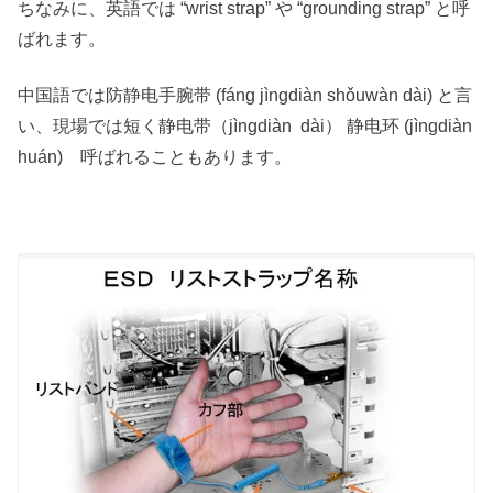
ちなみに、英語では “wrist strap” や “grounding strap” と呼
ばれます。
中国語では防静电手腕带 (fáng jìngdiàn shǒuwàn dài) と言
い、現場では短く静电带（jìngdiàn dài） 静电环 (jìngdiàn
huán) 呼ばれることもあります。