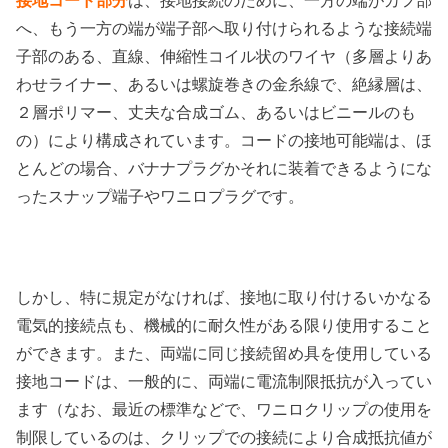
接地コード部分
は、接地接続のために、一方の端がカフ部
へ、もう一方の端が端子部へ取り付けられるような接続端
子部のある、直線、伸縮性コイル状のワイヤ（多層よりあ
わせライナー、あるいは螺旋巻きの金糸線で、絶縁層は、
２層ポリマー、丈夫な合成ゴム、あるいはビニールのも
の）により構成されています。コードの接地可能端は、ほ
とんどの場合、バナナプラグかそれに装着できるようにな
ったスナップ端子やワニロプラグです。
しかし、特に規定がなければ、接地に取り付けるいかなる
電気的接続点も、機械的に耐久性がある限り使用すること
ができます。また、両端に同じ接続留め具を使用している
接地コードは、一般的に、両端に電流制限抵抗が入ってい
ます（なお、最近の標準などで、ワニロクリップの使用を
制限しているのは、クリップでの接続により合成抵抗値が