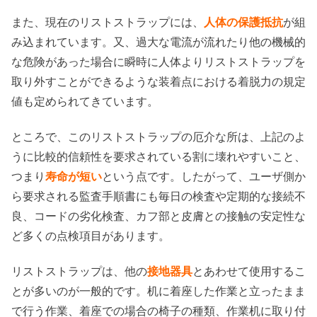
また、現在のリストストラップには、
人体の保護抵抗
が組
み込まれています。又、過大な電流が流れたり他の機械的
な危険があった場合に瞬時に人体よりリストストラップを
取り外すことができるような装着点における着脱力の規定
値も定められてきています。
ところで、このリストストラップの厄介な所は、上記のよ
うに比較的信頼性を要求されている割に壊れやすいこと、
つまり
寿命が短い
という点です。したがって、ユーザ側か
ら要求される監査手順書にも毎日の検査や定期的な接続不
良、コードの劣化検査、カフ部と皮膚との接触の安定性な
ど多くの点検項目があります。
リストストラップは、他の
接地器具
とあわせて使用するこ
とが多いのが一般的です。机に着座した作業と立ったまま
で行う作業、着座での場合の椅子の種類、作業机に取り付