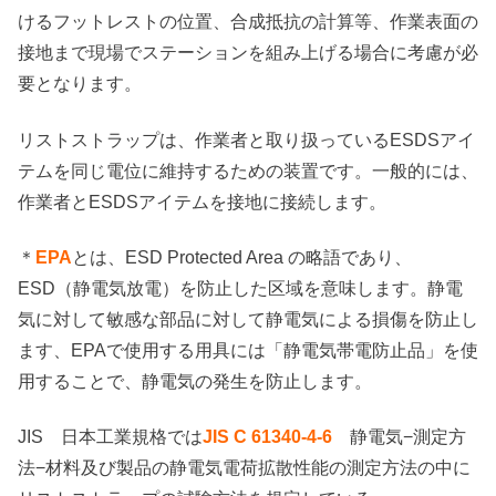
けるフットレストの位置、合成抵抗の計算等、作業表面の
接地まで現場でステーションを組み上げる場合に考慮が必
要となります。
リストストラップは、作業者と取り扱っているESDSアイ
テムを同じ電位に維持するための装置です。一般的には、
作業者とESDSアイテムを接地に接続します。
＊
EPA
とは、ESD Protected Area の略語であり、
ESD（静電気放電）を防止した区域を意味します。静電
気に対して敏感な部品に対して静電気による損傷を防止し
ます、EPAで使用する用具には「静電気帯電防止品」を使
用することで、静電気の発生を防止します。
JIS 日本工業規格では
JIS C 61340-4-6
静電気−測定方
法−材料及び製品の静電気電荷拡散性能の測定方法の中に