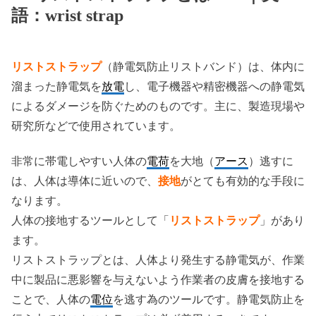
語：wrist strap
リストストラップ
（静電気防止リストバンド）は、体内に
溜まった静電気を
放電
し、電子機器や精密機器への静電気
によるダメージを防ぐためのものです。主に、製造現場や
研究所などで使用されています。
非常に帯電しやすい人体の
電荷
を大地（
アース
）逃すに
は、人体は導体に近いので、
接地
がとても有効的な手段に
なります。
人体の接地するツールとして「
リストストラップ
」があり
ます。
リストストラップとは、人体より発生する静電気が、作業
中に製品に悪影響を与えないよう作業者の皮膚を接地する
ことで、人体の
電位
を逃す為のツールです。静電気防止を