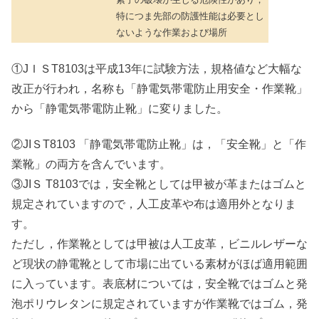
特につま先部の防護性能は必要とし
ないような作業および場所
①JＩＳT8103は平成13年に試験方法，規格値など大幅な
改正が行われ，名称も「静電気帯電防止用安全・作業靴」
から「静電気帯電防止靴」に変りました。
②JIＳT8103 「静電気帯電防止靴」は，「安全靴」と「作
業靴」の両方を含んでいます。
③JIＳ T8103では，安全靴としては甲被が革またはゴムと
規定されていますので，人工皮革や布は適用外となりま
す。
ただし，作業靴としては甲被は人工皮革，ビニルレザーな
ど現状の静電靴として市場に出ている素材がほば適用範囲
に入っています。表底材については，安全靴ではゴムと発
泡ポリウレタンに規定されていますが作業靴ではゴム，発