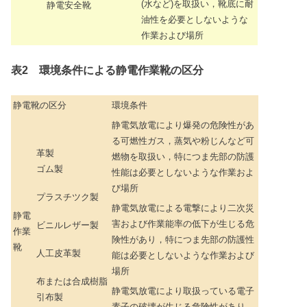
(水など)を取扱い，靴底に耐
静電安全靴
油性を必要としないような
作業および場所
表2 環境条件による静電作業靴の区分
静電靴の区分
環境条件
静電気放電により爆発の危険性があ
る可燃性ガス，蒸気や粉じんなど可
革製
燃物を取扱い，特につま先部の防護
ゴム製
性能は必要としないような作業およ
び場所
プラスチツク製
静電気放電による電撃により二次災
静電
害および作業能率の低下が生じる危
ビニルレザー製
作業
険性があり，特につま先部の防護性
靴
人工皮革製
能は必要としないような作業および
場所
布または合成樹脂
静電気放電により取扱っている電子
引布製
素子の破壊が生じる危険性があり，