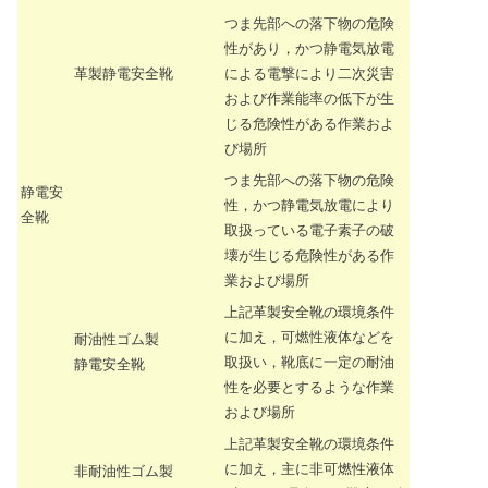
つま先部への落下物の危険
性があり，かつ静電気放電
革製静電安全靴
による電撃により二次災害
および作業能率の低下が生
じる危険性がある作業およ
び場所
つま先部への落下物の危険
静電安
性，かつ静電気放電により
全靴
取扱っている電子素子の破
壊が生じる危険性がある作
業および場所
上記革製安全靴の環境条件
に加え，可燃性液体などを
耐油性ゴム製
取扱い，靴底に一定の耐油
静電安全靴
性を必要とするような作業
および場所
上記革製安全靴の環境条件
に加え，主に非可燃性液体
非耐油性ゴム製