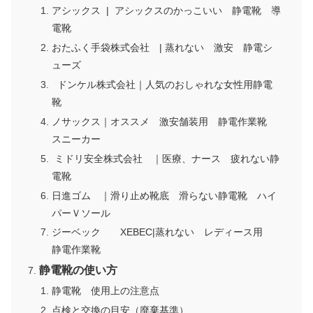
アシックス | アシックスのかっこいい 静電靴 導
電靴
おたふく手袋株式会社 | 蒸れない 激安 静電シ
ューズ
ドンケル株式会社｜人気のおしゃれな女性用静電
靴
ノサックス｜オススメ 激安舗装用 静電作業靴
スニーカー
ミドリ安全株式会社 ｜医療、ナース 疲れない静
電靴
日進ゴム ｜滑り止め靴底 滑らない静電靴 ハイ
パーＶソール
ジーベック XEBEC|蒸れない レディース用
静電作業靴
静電靴の使い方
静電靴 使用上の注意点
点検と交換の目安（廃棄基準）