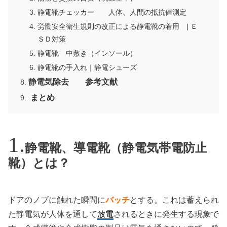
静電靴チェッカー 人体、人間の抵抗値測定
労慟安全衛生規則の改正による静電靴の着用 | Ｅ
ＳＤ対策
静電靴 中敷き（インソール）
静電靴の手入れ｜静電シューズ
静電気除去 参考文献
まとめ
静電靴、導電靴（静電気帯電防止
靴）とは？
ドアのノブに触れた瞬間に
バッチ
とする。これは蓄えられ
た静電気が人体を通して
放電
されるときに発生する現象で