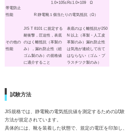
1.0×105≦R≦1.0×109 Ω
帯電防止
R:静電靴１個当たりの電気抵抗（Ω）
性能
JIS T 8101 に規定する
表底のはく離抵抗が250
耐衝撃，圧迫性，表底
N 以上（革製・人工皮
その他の
のはく離抵抗（革製の
革製のみ）漏れ防止性
性能
み），漏れ防止性（総
は気泡が連続して出て
ゴム製のみ）の規格値
はならない（ゴム・プ
に適介すること
ラスチツク製のみ）
試験方法
JIS規格では、静電靴の電気抵抗値を測定するための試験
方法が規定されています。
具体的には、靴を装着した状態で、規定の電圧を印加し、