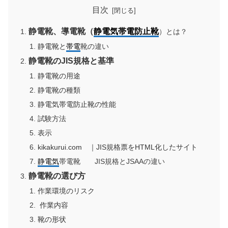
目次
静電靴、導電靴（
静電気帯電防止靴
）とは？
静電靴と
帯電
靴の違い
静電靴のJIS規格と基準
静電靴の用途
静電靴の種類
静電気帯電防止靴の性能
試験方法
表示
kikakurui.com ｜JIS規格票をHTML化したサイト
静電気
帯電靴 JIS規格とJSAAの違い
静電靴の選び方
作業環境のリスク
作業内容
靴の形状