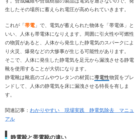
す。合成繊維や合成樹脂の製品は電気を通さないので、発
生したその場所に蓄えられ電圧が高められていきます。
これが「
帯電
」で、電気が蓄えられた物体を「帯電体」と
いい、人体も帯電体になりえます。周囲に引火性や可燃性
の物質があると、人体から発生した静電気のスパークによ
り火災、爆発などの大惨事が生じる可能性があります。
そこで、人体に発生した静電気を足元から漏洩させる静電
靴を使用することが大切になります。
静電靴は靴底のゴムやウレタンの材質に
導電性
物質をブレ
ンドして、人体の静電気を床に漏洩させる特長を有しま
す。
関連記事：
わかりやすい 現場実践 静電気除去 マニュ
アル
静電靴と帯電靴の違い