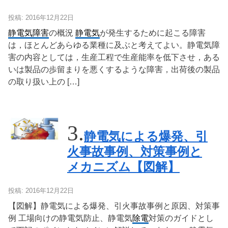
投稿: 2016年12月22日
静電気障害
の概況
静電気
が発生するために起こる障害
は，ほとんどあらゆる業種に及ぶと考えてよい。静電気障
害の内容としては，生産工程で生産能率を低下させ，ある
いは製品の歩留まりを悪くするような障害，出荷後の製品
の取り扱い上の […]
静電気による爆発、引
火事故事例、対策事例と
メカニズム【図解】
投稿: 2016年12月22日
【図解】静電気による爆発、引火事故事例と原因、対策事
例 工場向けの静電気防止、静電気
除電
対策のガイドとし