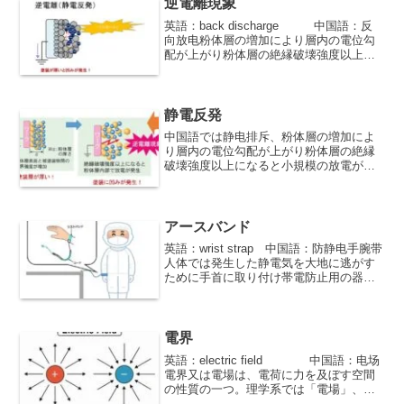
電気破壊が起こるモデル。
逆電離現象
英語：back discharge 中国語：反
向放电粉体層の増加により層内の電位勾
配が上がり粉体層の絶縁破壊強度以上に
なると小規模の放電が始まる現象、別
名：静電反発（英語：electrostatic
repulsion）
静電反発
中国語では静电排斥、粉体層の増加によ
り層内の電位勾配が上がり粉体層の絶縁
破壊強度以上になると小規模の放電が始
まる現象、別名：逆電離現象（英語：
back discharge）
アースバンド
英語：wrist strap 中国語：防静电手腕带
人体では発生した静電気を大地に逃がす
ために手首に取り付け帯電防止用の器
具。別名：リストストラップ。
電界
英語：electric field 中国語：电场
電界又は電場は、電荷に力を及ぼす空間
の性質の一つ。理学系では「電場」、工
学系では「電界」ということが多い。ま