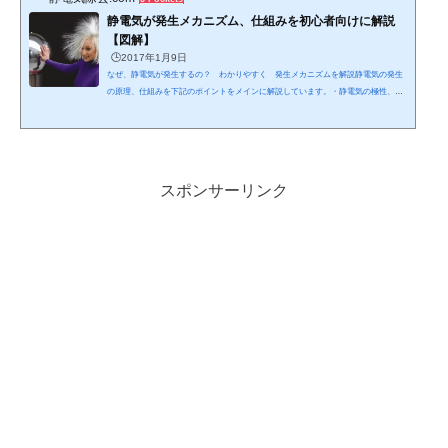
静電気が発生メカニズム、仕組みを初心者向けに解説
【図解】
🕒️2017年1月9日
なぜ、静電気が発生するの？ わかりやすく 発生メカニズムを解説静電気の発生
の原理、仕組みを下記のポイントをメインに解説しています。・静電気の極性、帯
電とリーク、絶縁物と電気抵抗・水分と
湿度
、静電気による力、
クーロンの法則
・
静電誘導
、
火花放電
、
コロナ放電
、沿面放電・絶縁体と導体の帯電、固体の帯電現
象、摩擦帯電等工場、現場等での静電気除去対策にご活用ください。(^_^;) 何故、
静電気が発生？ 静電気の発生原因異種の物体（固体か液体）が接触してのち
分離すると静電気が起きる。両物体がもとは帯電し...
スポンサーリンク