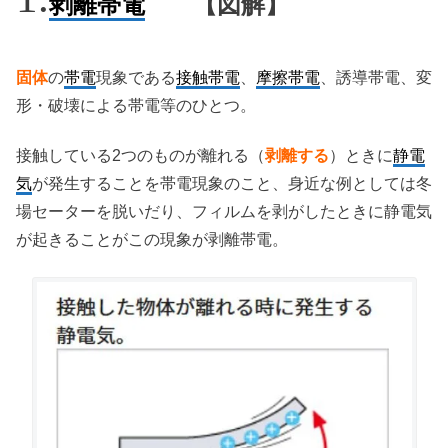
剥離帯電
【図解】
固体
の
帯電
現象である
接触帯電
、
摩擦帯電
、誘導帯電、変
形・破壊による帯電等のひとつ。
接触している2つのものが離れる（
剥離する
）ときに
静電
気
が発生することを帯電現象のこと、身近な例としては冬
場セーターを脱いだり、フィルムを剥がしたときに静電気
が起きることがこの現象が剥離帯電。