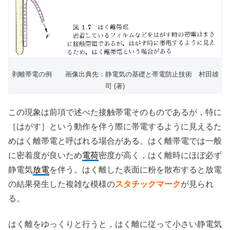
剥離帯電の例 画像出典先：静電気の基礎と帯電防止技術 村田雄
司 (著)
この現象は前項で述べた接触帯電そのものであるが，特に
［はがす］という動作を伴う際に帯電するように見えるた
めはく離帯電と呼ばれる場合がある。はく離帯電では一般
に密着度が良いため
電荷
密度が高く，はく離時にほぼ必ず
静電気
放電
を伴う。はく離した表面に粉を散布すると放電
の結果発生した複雑な模様の
スタチックマーク
が見られ
る。
はく離をゆっくりと行うと，はく離に従って小さい静電気