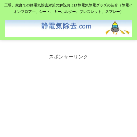
工場、家庭での静電気除去対策の解説および静電気除電グッズの紹介（除電イ
オンブロア―、シート、キーホルダー、ブレスレット、スプレー）
スポンサーリンク