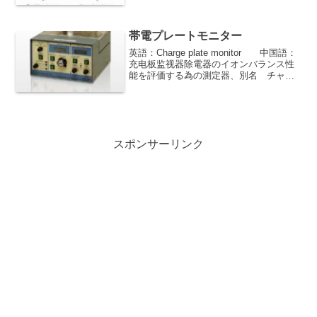
た、電束密度と明確に区別するために
「電場の強さ」ともいう。時間によって
変化しない電場を静電場または静電界と
帯電プレートモニター
よぶ。
英語：Charge plate monitor 中国語：
充电板监视器除電器のイオンバランス性
能を評価する為の測定器、別名 チャー
ジプレート モニター略称はCPM、と呼ば
れることもあります。
スポンサーリンク