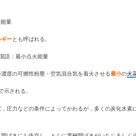
火能量
ルギー
とも呼ばれる。
IE 中国語：最小点火能量
い濃度の可燃性粉塵・空気混合気を着火させる
最小
の
火
で示される。
力などの条件によってかわるが，多くの炭化水素については
，間げきにも依存し，とくに電極間げきがいちじるしく