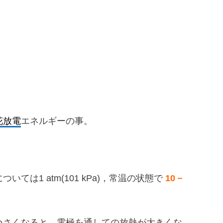
花放電
エネルギーの事。
1 atm(101 kPa)，常温の状態で
10－
小さくなると，電極を通しての放熱が大きくな