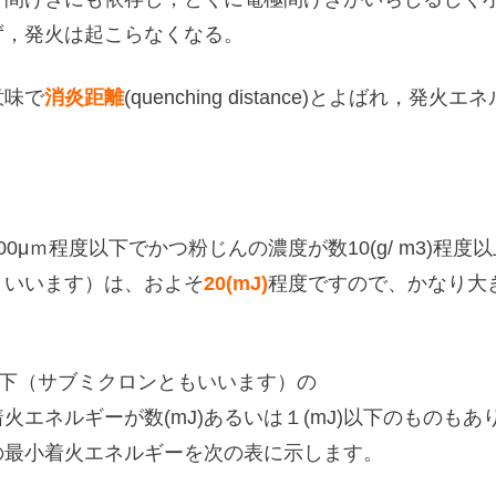
ず，発火は起こらなくなる。
意味で
消炎距離
(quenching distance)とよばれ
0μｍ程度以下でかつ粉じんの濃度が数10(g/ m3)程
といいます）は、およそ
20(mJ)
程度ですので、かなり大
以下（サブミクロンともいいます）の
エネルギーが数(mJ)あるいは１(mJ)以下のものも
の最小着火エネルギーを次の表に示します。