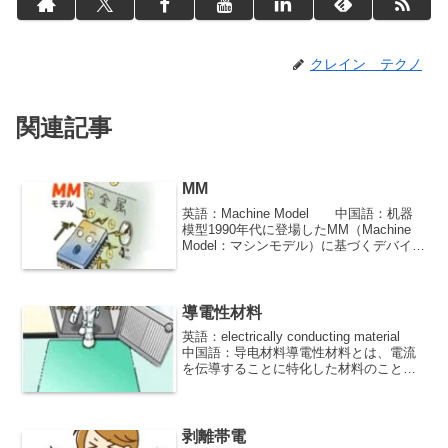
クレイン テクノ
関連記事
MM
英語：Machine Model 中国語：机器
模型1990年代に登場したMM（Machine
Model：マシンモデル）に基づくデバイス
レベル試験は、現在はHBM試験ほど広く
利用されていない。
導電性材料
英語：electrically conducting material
中国語：导电材料導電性材料とは、電流
を伝導することに特化した材料のことで
一般的に表面電気抵抗値が10(7乗)Ω以下
の材料を指します。
剥離帯電