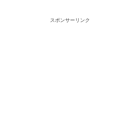
面には水と空気の界面、水と汚れの界
面、汚れと衣類の界面などがあり、界面
活性剤はこのような境界面に作用して、
表面の性質を変える物質のことをいいま
スポンサーリンク
す。界面活性剤は洗剤や石けんなどにも
使われ、水にくっつきやすい成分を持つ
ことが特徴です。