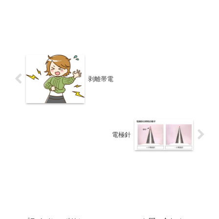
剥離帯電
電極針