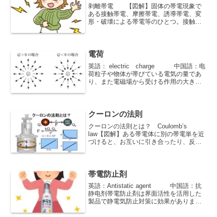
剥離帯電 【図解】固体の帯電現象で
ある接触帯電、摩擦帯電、誘導帯電、変
形・破壊による帯電等のひとつ。接触し
ている2つのものが離れる（剥離する）と
きに静電気が発生することを帯電現象の
こと、身近な例としては冬場セーターを
脱いだり、フィルムを剥...
電荷
英語： electric charge 中国語：电
荷粒子や物体が帯びている電気の量であ
り、また電磁場から受ける作用の大きさ
を規定する物理量である。 荷電ともい
う。陽子に比べて電子が多いと－、電子
が少ないと＋となります。
クーロンの法則
クーロンの法則とは？ Coulomb’s
law【図解】ある帯電体に別の帯電単を近
づけると、お互いに引き合ったり、反発
しあったりするが、このときの電荷量と
力の関係を表す法則をクーロンの法則と
言い、その作用力をクーロン力という。
(単位は[N])英語ではCoulomb’s law 中国
帯電防止剤
語では库仑定律と呼ぶ。
英語：Antistatic agent 中国語：抗
静电剂帯電防止剤は界面活性を活用した
製品で静電気防止対策に効果がありま
す。界面活性の界面とは２つの性質の異
なる物質の境界面のことをいいます。界